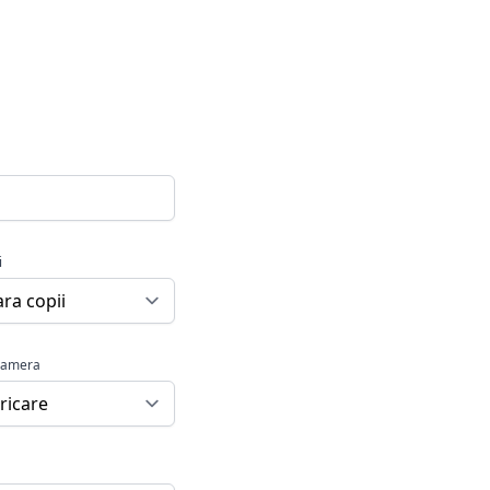
i
camera