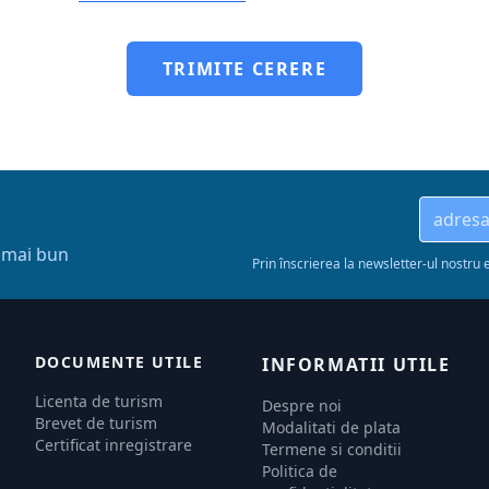
TRIMITE CERERE
l mai bun
Prin înscrierea la newsletter-ul nostru 
DOCUMENTE UTILE
INFORMATII UTILE
Licenta de turism
Despre noi
Brevet de turism
Modalitati de plata
Certificat inregistrare
Termene si conditii
Politica de