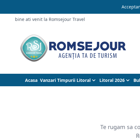
Acceptam
bine ati venit la Romsejour Travel
Acasa
Vanzari Timpurii Litoral
Litoral 2026
Bu
Te rugam sa co
R