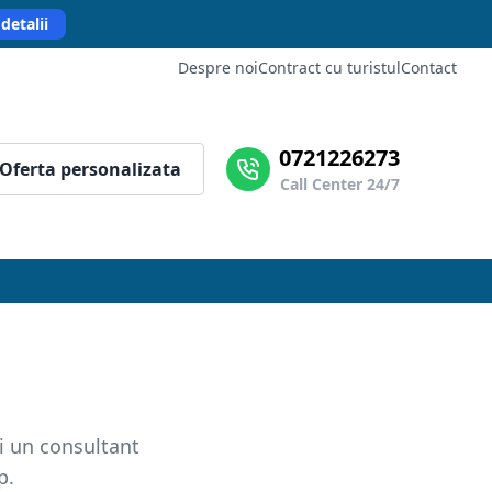
detalii
Despre noi
Contract cu turistul
Contact
0721226273
Oferta personalizata
Call Center 24/7
i un consultant
p.