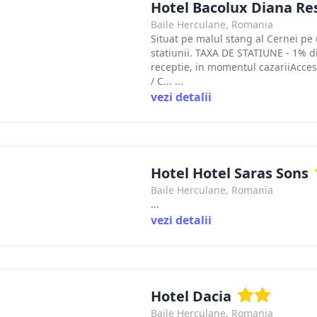
Hotel Bacolux Diana R
Baile Herculane, Romania
Situat pe malul stang al Cernei pe
statiunii. TAXA DE STATIUNE - 1% d
receptie, in momentul cazariiAcce
/ C... ...
vezi detalii
Hotel Hotel Saras Sons
Baile Herculane, Romania
...
vezi detalii
Hotel Dacia
Baile Herculane, Romania