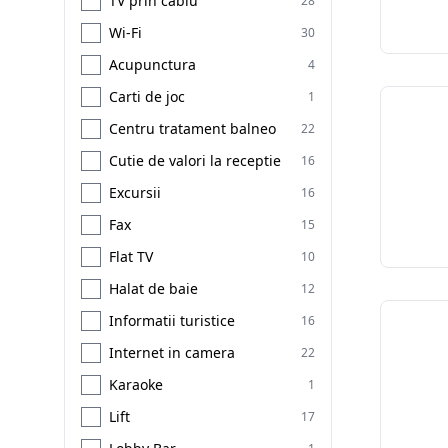
TV prin cablu
28
Wi-Fi
30
Acupunctura
4
Carti de joc
1
Centru tratament balneo
22
Cutie de valori la receptie
16
Excursii
16
Fax
15
Flat TV
10
Halat de baie
12
Informatii turistice
16
Internet in camera
22
Karaoke
1
Lift
17