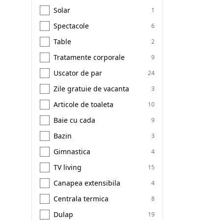
Solar
1
Spectacole
6
Table
2
Tratamente corporale
9
Uscator de par
24
Zile gratuie de vacanta
3
Articole de toaleta
10
Baie cu cada
9
Bazin
3
Gimnastica
4
TV living
15
Canapea extensibila
4
Centrala termica
8
Dulap
19