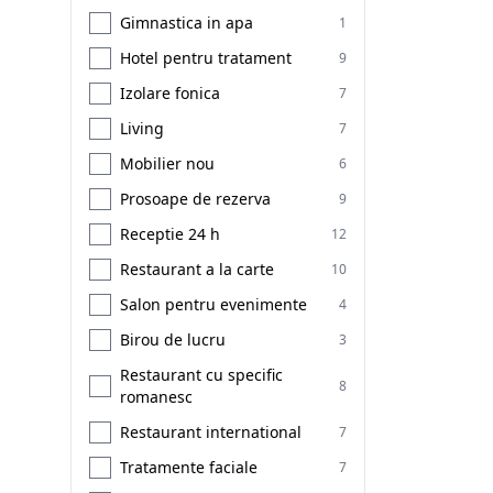
Gimnastica in apa
1
Hotel pentru tratament
9
Izolare fonica
7
Living
7
Mobilier nou
6
Prosoape de rezerva
9
Receptie 24 h
12
Restaurant a la carte
10
Salon pentru evenimente
4
Birou de lucru
3
Restaurant cu specific
8
romanesc
Restaurant international
7
Tratamente faciale
7