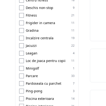
Centru fitness
18
Deschis non-stop
9
Fitness
21
Frigider in camera
11
Gradina
11
Incalzire centrala
19
Jacuzzi
22
Leagan
4
Loc de joaca pentru copii
11
Minigolf
1
Parcare
33
Pardoseala cu parchet
7
Ping-pong
3
Piscina exterioara
14