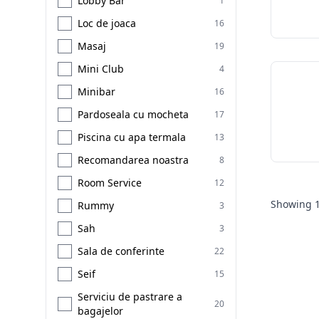
Lobby Bar
1
Loc de joaca
16
Masaj
19
Mini Club
4
Minibar
16
Pardoseala cu mocheta
17
Piscina cu apa termala
13
Recomandarea noastra
8
Room Service
12
Showing
Rummy
3
Sah
3
Sala de conferinte
22
Seif
15
Serviciu de pastrare a
20
bagajelor