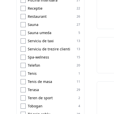
Piscina interioara
21
Receptie
22
Restaurant
26
Sauna
27
Sauna umeda
5
Serviciu de taxi
13
Serviciu de trezire clienti
13
Spa-welness
15
Telefon
20
Tenis
1
Tenis de masa
11
Terasa
29
Teren de sport
2
Tobogan
4