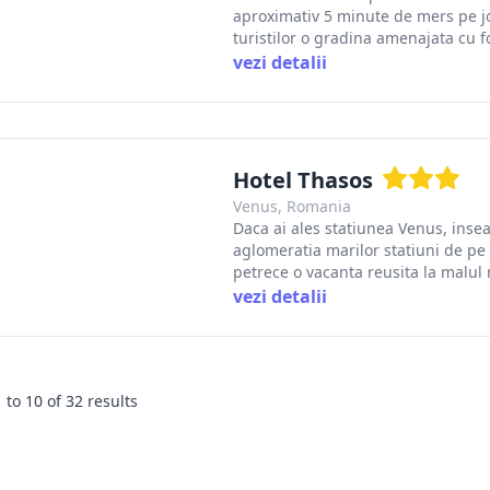
aproximativ 5 minute de mers pe jo
turistilor o gradina amenajata cu foi
vezi detalii
Hotel Thasos
Venus, Romania
Daca ai ales statiunea Venus, insea
aglomeratia marilor statiuni de pe 
petrece o vacanta reusita la malul ma
vezi detalii
1
to
10
of
32
results