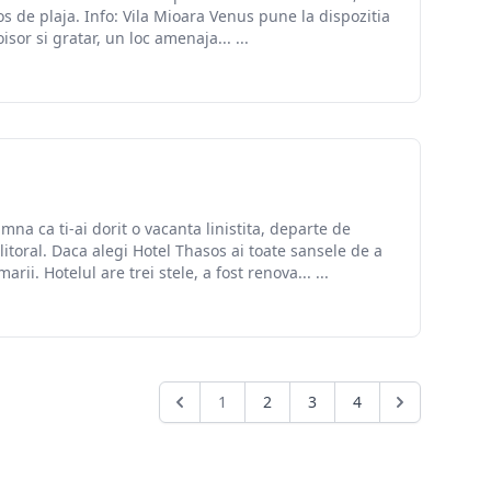
s de plaja. Info: Vila Mioara Venus pune la dispozitia
sor si gratar, un loc amenaja... ...
mna ca ti-ai dorit o vacanta linistita, departe de
litoral. Daca alegi Hotel Thasos ai toate sansele de a
rii. Hotelul are trei stele, a fost renova... ...
1
2
3
4