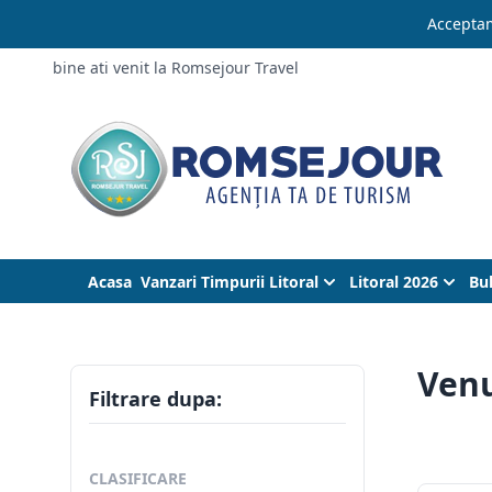
Acceptam
bine ati venit la Romsejour Travel
Acasa
Vanzari Timpurii Litoral
Litoral 2026
Bu
Ven
Filtrare dupa:
CLASIFICARE