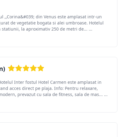
telul ,,Corina&#039; din Venus este amplasat intr-un
jurat de vegetatie bogata si alei umbroase. Hotelul
 statiunii, la aproximativ 250 de metri de... ...
n)
 Hotelul Inter fostul Hotel Carmen este amplasat in
vand acces direct pe plaja. Info: Pentru relaxare,
dern, prevazut cu sala de fitness, sala de mas... ...