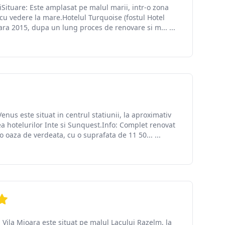
iSituare: Este amplasat pe malul marii, intr-o zona
cu vedere la mare.Hotelul Turquoise (fostul Hotel
vara 2015, dupa un lung proces de renovare si m... ...
us este situat in centrul statiunii, la aproximativ
ea hotelurilor Inte si Sunquest.Info: Complet renovat
o oaza de verdeata, cu o suprafata de 11 50... ...
el Vila Mioara este situat pe malul Lacului Razelm, la