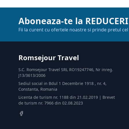
Aboneaza-te la REDUCERI
Fii la curent cu ofertele noastre si prinde pretul ce
Romsejour Travel
S.C. Romsejour Travel SRL RO19247746, Nr inreg.
J13/3613/2006
Sediul social in Bdul 1 Decembrie 1918 , nr. 4,
Constanta, Romania
Licenta de turism nr. 1188 din 21.02.2019 | Brevet
de turism nr. 7966 din 02.08.2023