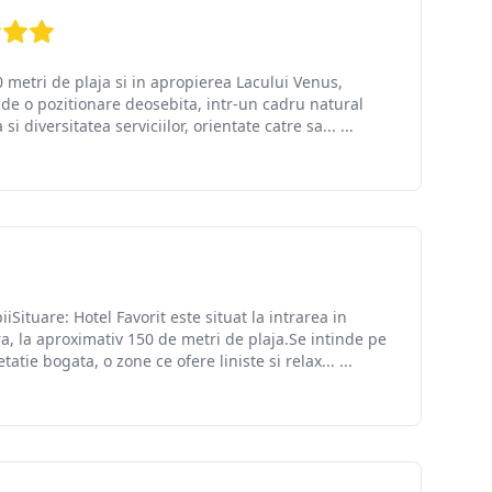
00 metri de plaja si in apropierea Lacului Venus,
e o pozitionare deosebita, intr-un cadru natural
si diversitatea serviciilor, orientate catre sa... ...
iSituare: Hotel Favorit este situat la intrarea in
, la aproximativ 150 de metri de plaja.Se intinde pe
tie bogata, o zone ce ofere liniste si relax... ...