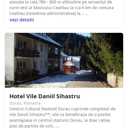
asezata la cota 780 - 800 m altitudine pe versantul de
nord-vest al Masivului Ceahlau la cca 6 km de comuna
Ceahlau (resedinta administrativa) la... ...
vezi detalii
Hotel Vile Daniil Sihastru
Durau, Romania
Centrul Cultural Pastoral Durau cuprinde complexul de
vile Daniil Sihastru**, vile ce beneficiaza de o pozitie
avantajoasa in centrul statiunii Durau, la doar cativa
pasi de partiile de schi. ...