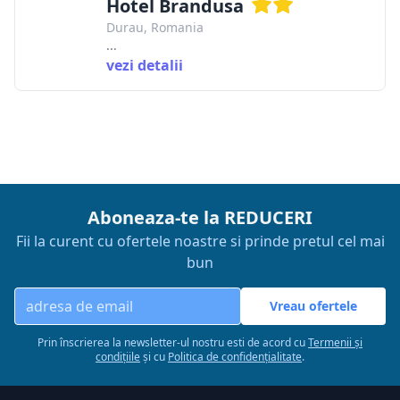
Hotel Brandusa
Durau, Romania
...
vezi detalii
Aboneaza-te la REDUCERI
Fii la curent cu ofertele noastre si prinde pretul cel mai
bun
Vreau ofertele
Prin înscrierea la newsletter-ul nostru esti de acord cu
Termenii și
condițiile
și cu
Politica de confidențialitate
.