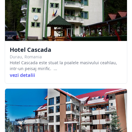
Hotel Cascada
Durau, Romania
Hotel Cascada este stuat la poalele masivului ceahlau,
intr-un peisaj mirific. ...
vezi detalii