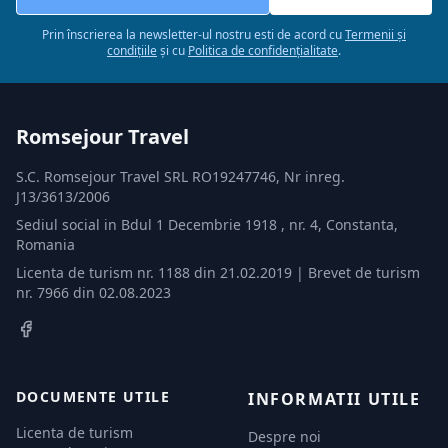
Prin înscrierea la newsletter-ul nostru esti de acord cu
Termenii și
condițiile
și cu
Politica de confidențialitate
.
Romsejour Travel
S.C. Romsejour Travel SRL RO19247746, Nr inreg.
J13/3613/2006
Sediul social in Bdul 1 Decembrie 1918 , nr. 4, Constanta,
Romania
Licenta de turism nr. 1188 din 21.02.2019 | Brevet de turism
nr. 7966 din 02.08.2023
DOCUMENTE UTILE
INFORMATII UTILE
Licenta de turism
Despre noi